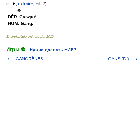
cit. 6;
extraire
, cit. 2).
❖
DÉR.
Gangué.
HOM.
Gang.
Encyclopédie Universelle
.
2012
.
Игры ⚽
Нужно сделать НИР?
GANGRÈNES
GANS (D.)