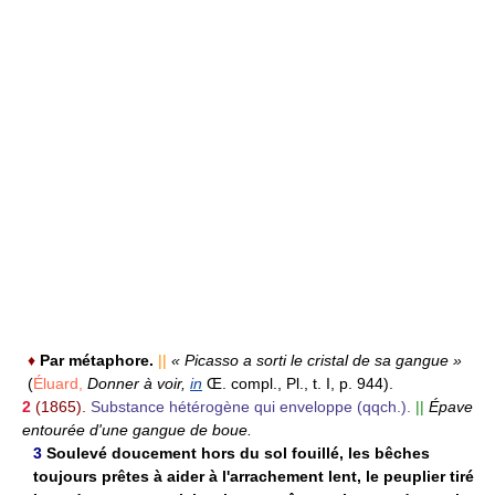
♦
Par métaphore.
||
« Picasso a sorti le cristal de sa gangue »
(
Éluard,
Donner à voir,
in
Œ. compl., Pl., t. I, p. 944).
2
(1865).
Substance hétérogène qui enveloppe (qqch.).
||
Épave
entourée d'une gangue de boue.
3
Soulevé doucement hors du sol fouillé, les bêches
toujours prêtes à aider à l'arrachement lent, le peuplier tiré