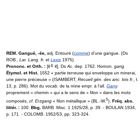
REM.
Gangué, -ée,
adj. Entouré (
comme
) d'une gangue. (Ds
ROB.,
Lar. Lang. fr.
et
Lexis
1975).
Prononc. et Orth. :
[
]. Ds
Ac.
dep. 1762. Homon.
gang.
Étymol. et Hist.
1552 « partie terreuse qui enveloppe un minerai,
une pierre précieuse » (ISAMBERT,
Recueil gén. des anc. lois fr.,
t.
13, p. 286). Mot du vocab. de la mine empr. à l'all.
Gang
proprement « chemin » qui a le sens de « filon » dans les mots
5
composés,
cf. Erzgang
« filon métallique » (BL.-W.
).
Fréq. abs.
littér. :
100.
Bbg.
BARB. Misc. 1 1925/28, p. 39. - BOULAN 1934,
p. 171. - COLOMB. 1952/53, pp. 323-324.