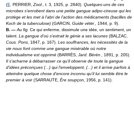
(
E
. PERRIER,
Zool.,
t. 3, 1925, p. 2840).
Quelques-uns de ces
microbes s'enrobent dans une petite gangue adipo-cireuse qui les
protège et les met à l'abri de l'action des médicaments (bacilles de
Koch de la tuberculose)
(GARCIN,
Guide vétér.,
1944, p. 9).
B. —
Au fig.
Ce qui enferme, dissimule une idée, un sentiment, un
talent.
La gangue d'où s'extrait le génie a ses lacunes
(BALZAC,
Cous. Pons,
1847, p. 167).
Les souffrances, les nécessités de la
vie nous font comme une gangue misérable où notre
individualisme est opprimé
(BARRÈS,
Jard. Bérén.,
1891, p. 205).
Il s'acharne à débarrasser ce qu'il observe de toute la gangue
d'idées préconçues (...) qui l'enveloppent, (...) et il arrive parfois à
atteindre quelque chose d'encore inconnu qu'il lui semble être le
premier à voir
(SARRAUTE,
Ère soupçon,
1956, p. 141).