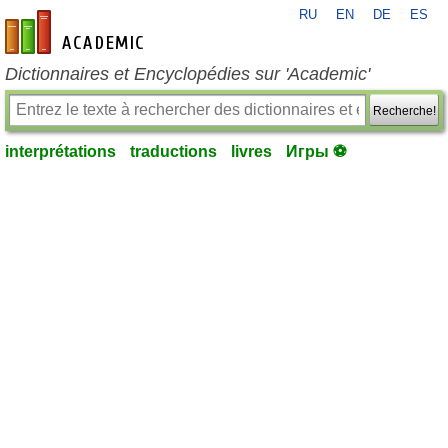
RU
EN
DE
ES
fr-academic.com
Dictionnaires et Encyclopédies sur 'Academic'
Recherche!
interprétations
traductions
livres
Игры ⚽