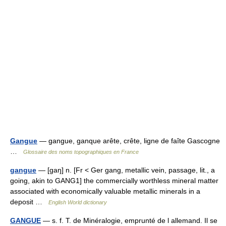
Gangue
— gangue, ganque arête, crête, ligne de faîte Gascogne
…
Glossaire des noms topographiques en France
gangue
— [gaŋ] n. [Fr < Ger gang, metallic vein, passage, lit., a
going, akin to GANG1] the commercially worthless mineral matter
associated with economically valuable metallic minerals in a
deposit …
English World dictionary
GANGUE
— s. f. T. de Minéralogie, emprunté de l allemand. Il se