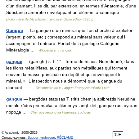
d’un diamant. Il se dit, par extension, en termes d’Anatomie, d’une
Substance amorphe enveloppant un élément anatomique …
Dictionnaire de l'Academie Francaise, 8eme edition (1935)
Gangue
— La gangue d un minerai que l on cherche à exploiter
(argent, plomb, etc.) correspond au minerai sans valeur qui l
accompagne et l entoure. Portail de la géologie Catégorie :
Minéralogie …
Wikipédia en Français
gangue
— (gan gh ) s. f. 1° Terme de mines. Nom donné, dans
les filons métallifères, aux parties non métalliques qui forment
souvent la masse principale du dépôt et qui enveloppent le
minerai. • L inspection nous a démontré que la gangue du
diamant… …
Dictionnaire de la Langue Française d'Émile Littré
gangue
— bergždas statusas T sritis chemija apibrėžtis Nerūdinė
metalo rūdos priemaiša. atitikmenys: angl. dirt; gangue rus. пустая
порода …
Chemijos terminų aiškinamasis žodynas
© Academic, 2000-2026
18+
Contactez-nous:
Support technique
,
RÉCLAME