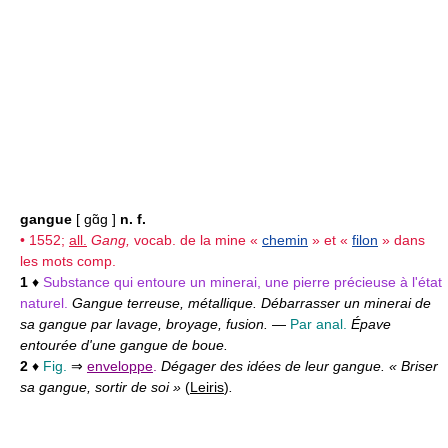
gangue
[ gɑ̃g ]
n. f.
• 1552;
all.
Gang,
vocab. de la mine «
chemin
» et «
filon
» dans
les mots comp.
1
♦
Substance qui entoure un minerai, une pierre précieuse à l'état
naturel.
Gangue terreuse, métallique. Débarrasser un minerai de
sa gangue par lavage, broyage, fusion.
—
Par anal.
Épave
entourée d'une gangue de boue.
2
♦
Fig.
⇒
enveloppe
.
Dégager des idées de leur gangue. « Briser
sa gangue, sortir de soi »
(
Leiris
)
.