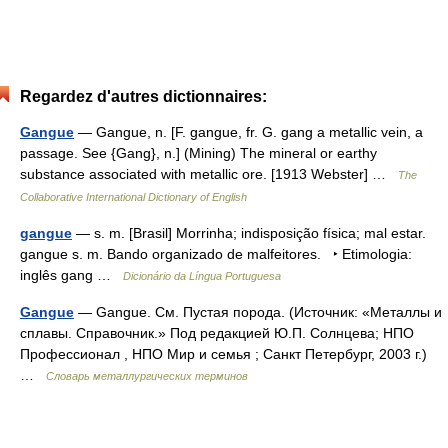
Regardez d'autres dictionnaires:
Gangue
— Gangue, n. [F. gangue, fr. G. gang a metallic vein, a
passage. See {Gang}, n.] (Mining) The mineral or earthy
substance associated with metallic ore. [1913 Webster] …
The
Collaborative International Dictionary of English
gangue
— s. m. [Brasil] Morrinha; indisposição física; mal estar.
gangue s. m. Bando organizado de malfeitores. ‣ Etimologia:
inglês gang …
Dicionário da Língua Portuguesa
Gangue
— Gangue. См. Пустая порода. (Источник: «Металлы и
сплавы. Справочник.» Под редакцией Ю.П. Солнцева; НПО
Профессионал , НПО Мир и семья ; Санкт Петербург, 2003 г.)
…
Словарь металлургических терминов