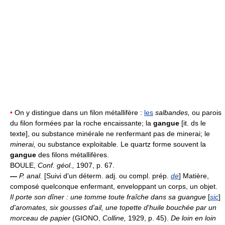
•
On y distingue dans un filon métallifère :
les
salbandes,
ou parois
du filon formées par la roche encaissante; la
gangue
[it. ds le
texte], ou substance minérale ne renfermant pas de minerai; le
minerai,
ou substance exploitable. Le quartz forme souvent la
gangue
des filons métallifères.
BOULE,
Conf. géol.,
1907, p. 67.
—
P. anal.
[Suivi d'un déterm. adj. ou compl. prép.
de
] Matière,
composé quelconque enfermant, enveloppant un corps, un objet.
Il porte son dîner : une tomme toute fraîche dans sa guangue
[
sic
]
d'aromates, six gousses d'ail, une topette d'huile bouchée par un
morceau de papier
(GIONO,
Colline,
1929, p. 45).
De loin en loin