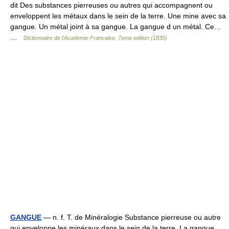
dit Des substances pierreuses ou autres qui accompagnent ou
enveloppent les métaux dans le sein de la terre. Une mine avec sa
gangue. Un métal joint à sa gangue. La gangue d un métal. Ce…
…
Dictionnaire de l'Academie Francaise, 7eme edition (1835)
GANGUE
— n. f. T. de Minéralogie Substance pierreuse ou autre
qui enveloppe les minéraux dans le sein de la terre. La gangue