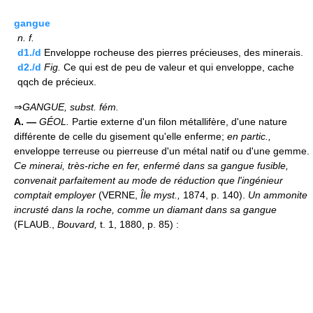
gangue
n.
f.
d1./d
Enveloppe rocheuse des pierres précieuses, des minerais.
d2./d
Fig.
Ce qui est de peu de valeur et qui enveloppe, cache
qqch de précieux.
⇒
GANGUE,
subst. fém.
A. —
GÉOL.
Partie externe d'un filon métallifère, d'une nature
différente de celle du gisement qu'elle enferme;
en partic.,
enveloppe terreuse ou pierreuse d'un métal natif ou d'une gemme.
Ce minerai, très-riche en fer, enfermé dans sa gangue fusible,
convenait parfaitement au mode de réduction que l'ingénieur
comptait employer
(VERNE,
Île myst.,
1874, p. 140).
Un ammonite
incrusté dans la roche, comme un diamant dans sa gangue
(FLAUB.,
Bouvard,
t. 1, 1880, p. 85) :