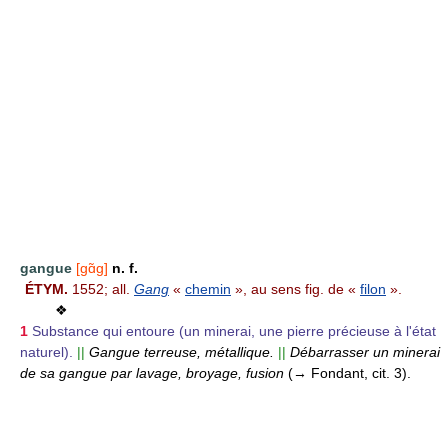
gangue
[gɑ̃g]
n. f.
ÉTYM.
1552; all.
Gang
«
chemin
», au sens fig. de «
filon
».
❖
1
Substance qui entoure (un minerai, une pierre précieuse à l'état
naturel).
||
Gangue terreuse, métallique.
||
Débarrasser un minerai
de sa gangue par lavage, broyage, fusion
(→ Fondant, cit. 3).