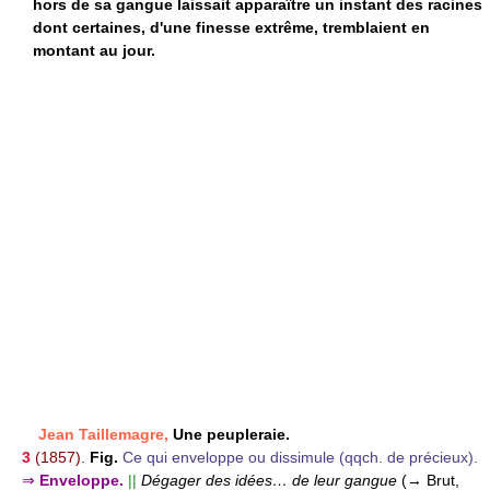
hors de sa gangue laissait apparaître un instant des racines
dont certaines, d'une finesse extrême, tremblaient en
montant au jour.
Jean Taillemagre,
Une peupleraie.
3
(1857).
Fig.
Ce qui enveloppe ou dissimule (qqch. de précieux).
⇒
Enveloppe.
||
Dégager des idées… de leur gangue
(→ Brut,